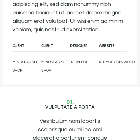
adipiscing elit, sed diam nonummy nibh
euismod tincidunt ut laoreet dolore magna
aliquam erat volutpat. Ut wisi enim ad minim
veniam, quis nostrud exerci tation.
CLIENT
CLIENT
DESIGNER
WEBSITE
MINDSPARKLE
MINDSPARKLE
JOHN DOE
XTEMOS.COM/WOOD
SHOP
SHOP
01.
VULPUTATE A PORTA
Vestibulum nam lobortis
scelerisque eu mi leo orci
placerat a parturient congue